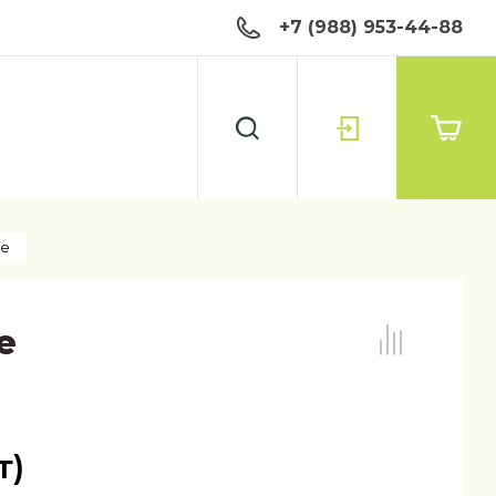
+7 (988) 953-44-88
ке
е
т)