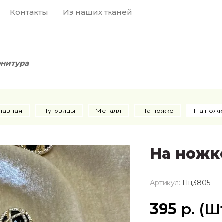
Контакты
Из наших тканей
рнитура
лавная
Пуговицы
Металл
На ножке
На нож
На ножк
Артикул:
Пц3805
395
р. (Ш