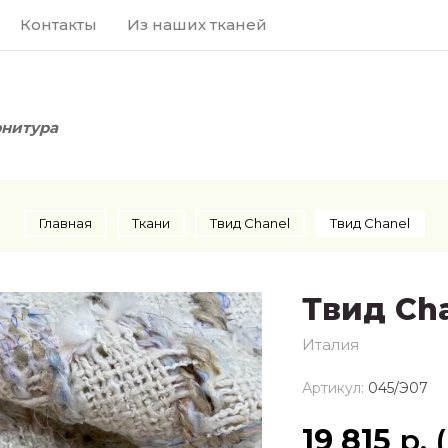
Контакты
Из наших тканей
рнитура
Главная
Ткани
Твид Chanel
Твид Chanel
Твид Ch
Италия
Артикул:
045/Э07
19 815
р. 